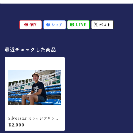
保存
シェア
LINE
ポスト
最近チェックした商品
Silverstar カレッジプリント
Tシャツ
¥2,000