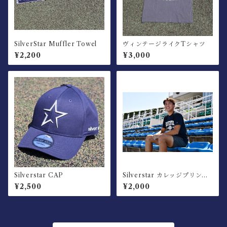
SilverStar Muffler Towel
ヴィンテージライクTシャツ
¥2,200
¥3,000
Silverstar CAP
Silverstar カレッジプリント
Tシャツ
¥2,500
¥2,000