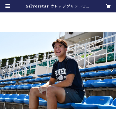
Silverstar カレッジプリントTシ
ャツ | Xプレミア所属 Silversta
r 公式オンラインストア